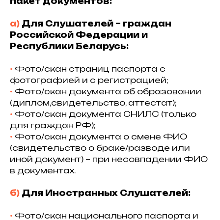
пакет документов:
а)
Для Слушателей – граждан
Российской Федерации и
Республики Беларусь:
•⁠
Фото/скан страниц паспорта с
фотографией и с регистрацией;
•⁠
Фото/скан документа об образовании
(диплом,свидетельство, аттестат);
•⁠
Фото/скан документа СНИЛС (только
для граждан РФ);
•⁠
Фото/скан документа о смене ФИО
(свидетельство о браке/разводе или
иной документ) – при несовпадении ФИО
в документах.
б)
Для Иностранных Слушателей:
•⁠
Фото/скан национального паспорта и