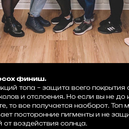
росох финиш.
кций топа – защита всего покрытия 
колов и отслоения. Но если вы не до 
, то все получается наоборот. Топ м
вает посторонние пигменты и не за
й от воздействия солнца.