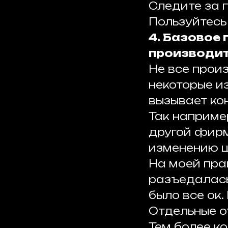
Следите за 
Пользуйтесь
4. Базовое 
производит
Не все прои
некоторые и
вызывает ко
Так наприме
другой фирм
изменению ц
На моей пра
разъедалась
было все ок.
Отдельные о
Тем более к