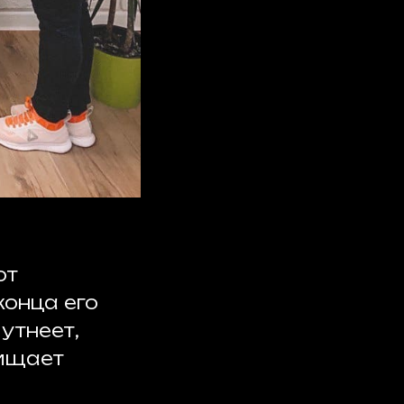
от
конца его
утнеет,
щищает