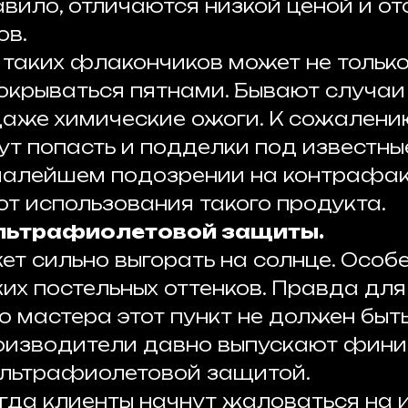
авило, отличаются низкой ценой и о
ов.
 таких флакончиков может не только
покрываться пятнами. Бывают случаи
даже химические ожоги. К сожалению
ут попасть и подделки под известны
малейшем подозрении на контрафа
от использования такого продукта.
 ультрафиолетовой защиты.
ет сильно выгорать на солнце. Особ
ких постельных оттенков. Правда для
о мастера этот пункт не должен быт
оизводители давно выпускают фин
ультрафиолетовой защитой.
огда клиенты начнут жаловаться на