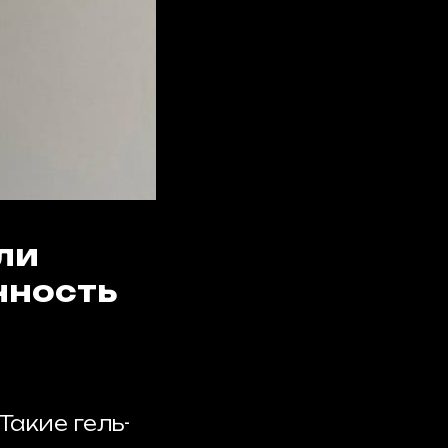
ли
нность
Такие гель-