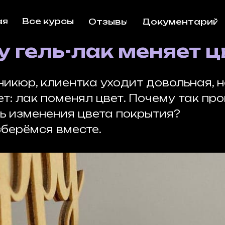
ая
Все курсы
Отзывы
Документарий
 гель-лак меняет ц
икюр, клиентка уходит довольная, н
т: лак поменял цвет. Почему так про
ь изменения цвета покрытия?
берёмся вместе.