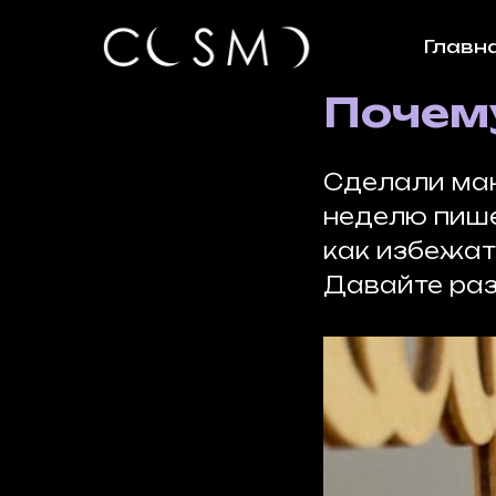
Главн
Почему
Сделали ман
неделю пише
как избежат
Давайте раз