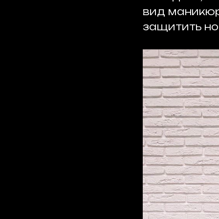
вид маникюр
защитить ног