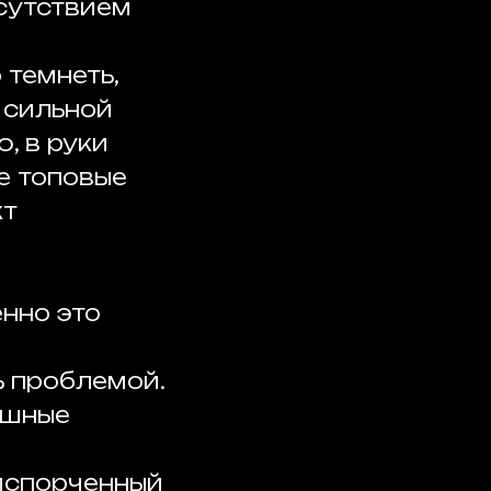
тсутствием
 темнеть,
 сильной
, в руки
е топовые
кт
енно это
ь проблемой.
ишные
 испорченный