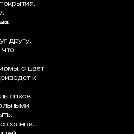
покрытия.
м.
ных
г другу,
 что
ирмы, а цвет
приведет к
ль-лаков
тальными
ыть.
а солнце.
ницей