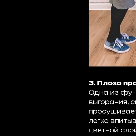
3. Плохо п
Одна из фун
выгорания, с
просушиваете
легко впиты
цветной сло