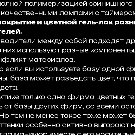
полной полимеризацией финишного 
 качественными лампами с таймеро
покрытие и цветной гель-лак раз
елей.
зводители между собой подходят дру
з них используют разные компоненты,
нфликт материалов.
р если вы используете базу одной ф
ы, база может разъедать цвет, что 
вета.
ктике только одна фирма цветных ге
 от базы других фирм, со всеми ос
 Но тем не менее такое тоже может б
ттенки особенно активно выгорают н
огда маникюр вместе с его носитель