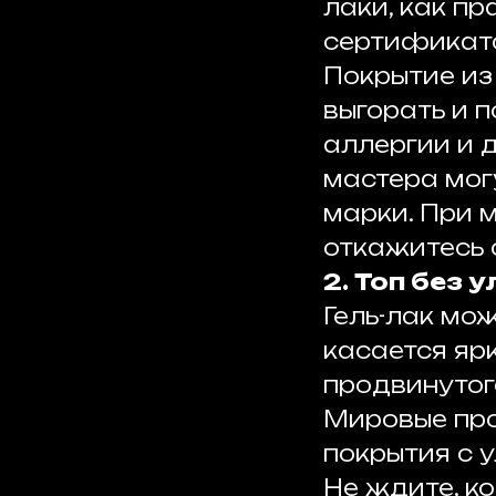
лаки, как пр
сертификат
Покрытие из
выгорать и 
аллергии и 
мастера мог
марки. При 
откажитесь 
2. Топ без
Гель-лак мож
касается яр
продвинутог
Мировые пр
покрытия с 
Не ждите, к