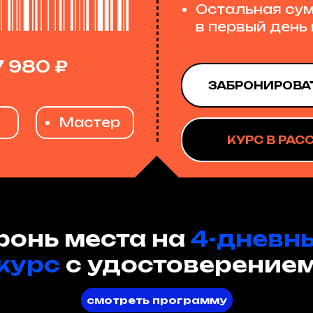
----------------------------------------
Остальная су
в первый день
7 980 ₽
ЗАБРОНИРОВА
Мастер
КУРС В РАС
ронь места на
4-дневн
курс
с удостоверение
смотреть программу