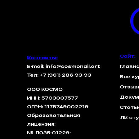
Сайт:
Контакты:
E-mail: info@cosmonail.art
Главн
Тел:
+7 (961) 286-93-93
Все к
Отзыв
ООО КОСМО
Докум
ИНН: 5703007577
ОГРН: 1175749002219
Стать
Образовательная
ЛК ст
лицензия:
№ Л035-01229-