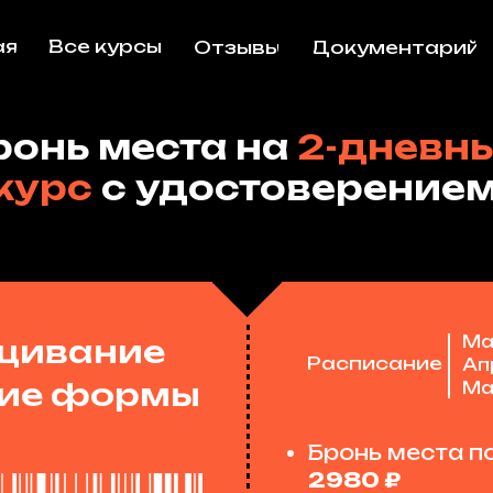
ая
Все курсы
Отзывы
Документарий
ронь места на
2-дневн
курс
с удостоверение
Мар
щивание
Расписание
Ап
ние формы
Май
Бронь места п
2980 ₽