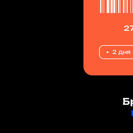
ЙНОЙ УСПЕХ
2
2 дня
Б