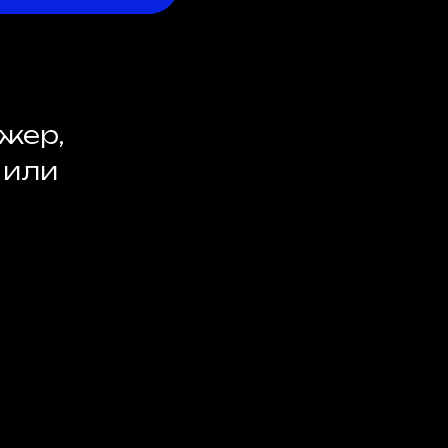
жер,
 или