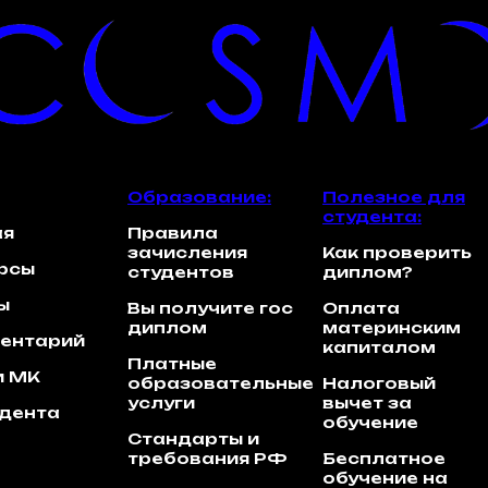
Образование:
Полезное для
студента:
ая
Правила
зачисления
Как проверить
урсы
студентов
диплом?
ы
Вы получите гос
Оплата
диплом
материнским
ентарий
капиталом
Платные
и МК
образовательные
Налоговый
услуги
вычет за
удента
обучение
Стандарты и
требования РФ
Бесплатное
обучение на