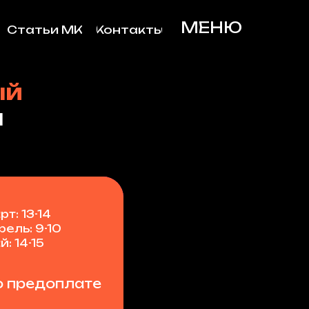
МЕНЮ
Статьи МК
Контакты
ый
м
т: 13-14
рель: 9-10
: 14-15
о предоплате