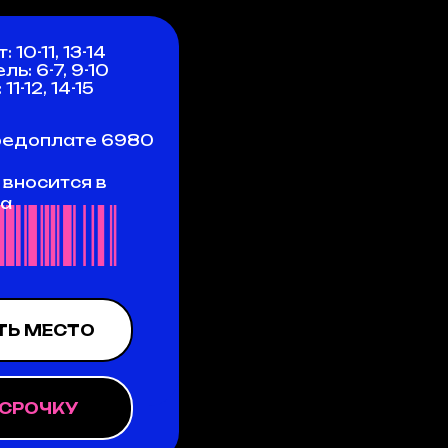
 10-11, 13-14
ль: 6-7, 9-10
11-12, 14-15
предоплате 6980
 вносится в
са
ТЬ МЕСТО
ССРОЧКУ