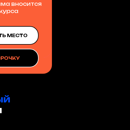
мма вносится
 курса
ТЬ МЕСТО
СРОЧКУ
ый
м