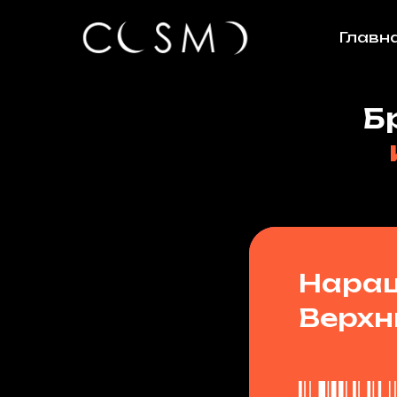
Главн
Б
Нара
Верх