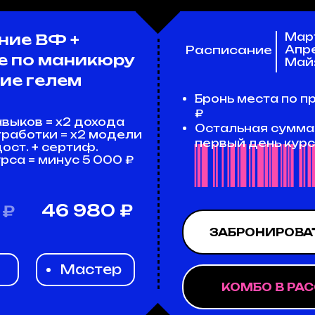
ие ВФ +
Март:
----------------------------------------
Расписание
Апре
 по маникюру
Май: 
ие гелем
Бронь места по 
₽
авыков = х2 дохода
Остальная сумма
тработки = х2 модели
первый день кур
дост. + сертиф.
урса = минус 5 000 ₽
46 980 ₽
₽
ЗАБРОНИРОВА
Мастер
КОМБО В РА