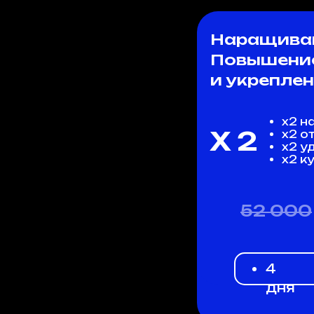
Наращиван
Повышение
и укреплен
х2 н
Х 2
х2 о
х2 у
х2 к
52 000
4
дня